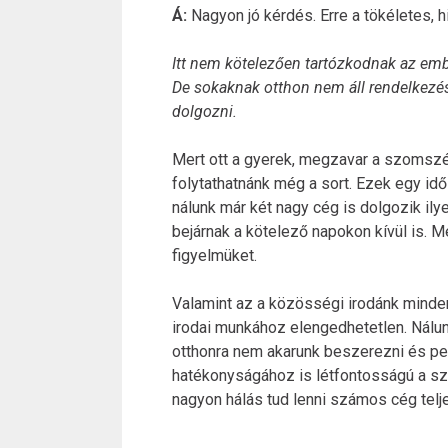
Á:
Nagyon jó kérdés. Erre a tökéletes, 
Itt nem kötelezően tartózkodnak az em
De sokaknak otthon nem áll rendelkezés
dolgozni.
Mert ott a gyerek, megzavar a szomszéd,
folytathatnánk még a sort. Ezek egy idő
nálunk már két nagy cég is dolgozik il
bejárnak a kötelező napokon kívül is. M
figyelmüket.
Valamint az a közösségi irodánk minden 
irodai munkához elengedhetetlen. Nálunk
otthonra nem akarunk beszerezni és p
hatékonyságához is létfontosságú a sz
nagyon hálás tud lenni számos cég tel