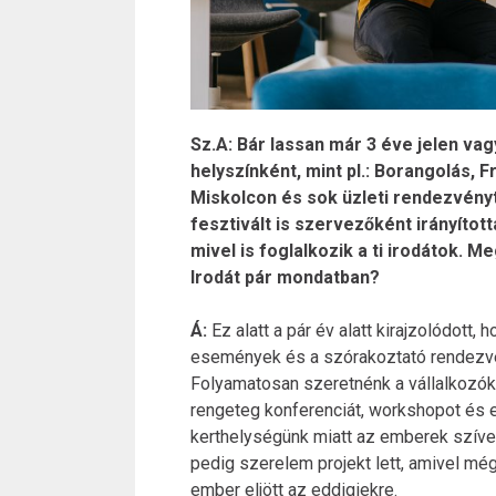
Sz.A: Bár lassan már 3 éve jelen va
helyszínként, mint pl.: Borangolás, 
Miskolcon és sok üzleti rendezvény
fesztivált is szervezőként irányíto
mivel is foglalkozik a ti irodátok
Irodát pár mondatban?
Á:
Ez alatt a pár év alatt kirajzolódott,
események és a szórakoztató rendezvé
Folyamatosan szeretnénk a vállalkozók 
rengeteg konferenciát, workshopot és 
kerthelységünk miatt az emberek szíve
pedig szerelem projekt lett, amivel mé
ember eljött az eddigiekre.