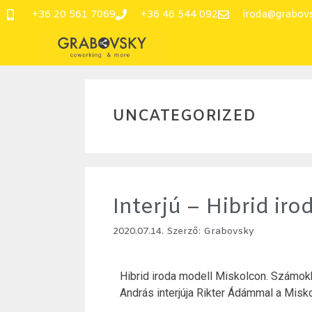
+36 20 561 7069
+36 46 544 092
iroda@grabov
UNCATEGORIZED
Interjú – Hibrid ir
2020.07.14.
Szerző:
Grabovsky
Hibrid iroda modell Miskolcon. Számo
András interjúja Rikter Ádámmal a Mis