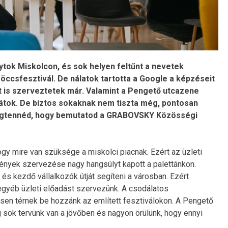
gytok Miskolcon, és sok helyen feltűnt a nevetek
Fröccsfesztivál. De nálatok tartotta a Google a képzéseit
t is szerveztetek már. Valamint a Pengető utcazene
ttátok. De biztos sokaknak nem tiszta még, pontosan
. Megtennéd, hogy bemutatod a GRABOVSKY Közösségi
 hogy mire van szüksége a miskolci piacnak. Ezért az üzleti
nyek szervezése nagy hangsúlyt kapott a palettánkon.
és kezdő vállalkozók útját segíteni a városban. Ezért
egyéb üzleti előadást szervezünk. A csodálatos
sen térnek be hozzánk az említett fesztiválokon. A Pengető
g sok tervünk van a jövőben és nagyon örülünk, hogy ennyi