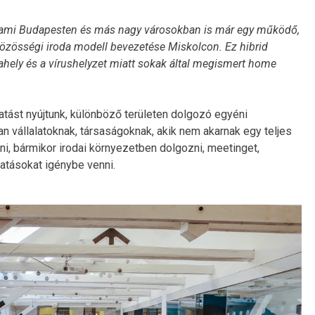
ami Budapesten és más nagy városokban is már egy működő,
közösségi iroda modell bevezetése Miskolcon. Ez hibrid
ely és a vírushelyzet miatt sokak által megismert home
tást nyújtunk, különböző területen dolgozó egyéni
an vállalatoknak, társaságoknak, akik nem akarnak egy teljes
ni, bármikor irodai környezetben dolgozni, meetinget,
tatásokat igénybe venni.