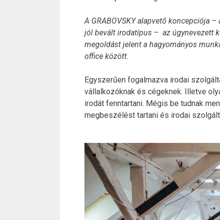
A GRABOVSKY alapvető koncepciója – 
jól bevált irodatípus – az úgynevezett 
megoldást jelent a hagyományos munkah
office között.
Egyszerűen fogalmazva irodai szolgálta
vállalkozóknak és cégeknek. Illetve oly
irodát fenntartani. Mégis be tudnak men
megbeszélést tartani és irodai szolgál