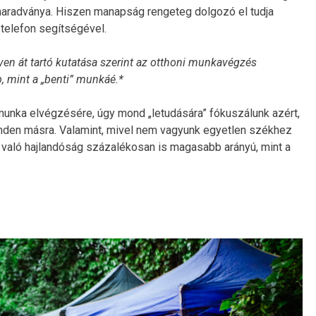
maradványa. Hiszen manapság rengeteg dolgozó el tudja
telefon segítségével.
éven át tartó kutatása szerint az otthoni munkavégzés
 mint a „benti” munkáé.*
munka elvégzésére, úgy mond „letudására” fókuszálunk azért,
nden másra. Valamint, mivel nem vagyunk egyetlen székhez
ra való hajlandóság százalékosan is magasabb arányú, mint a