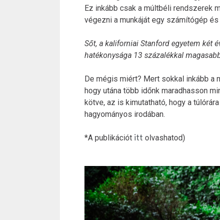
Ez inkább csak a múltbéli rendszerek 
végezni a munkáját egy számítógép és 
Sőt, a kaliforniai Stanford egyetem két 
hatékonysága 13 százalékkal magasabb,
De mégis miért? Mert sokkal inkább a 
hogy utána több időnk maradhasson mi
kötve, az is kimutatható, hogy a túlórá
hagyományos irodában.
*A publikációt
itt
olvashatod)