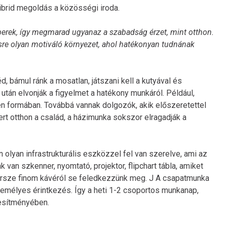
hibrid megoldás a közösségi iroda.
berek, így megmarad ugyanaz a szabadság érzet, mint otthon.
re olyan motiváló környezet, ahol hatékonyan tudnának
 bámul ránk a mosatlan, játszani kell a kutyával és
 után elvonják a figyelmet a hatékony munkáról. Például,
yen formában. Továbbá vannak dolgozók, akik előszeretettel
ert otthon a család, a házimunka sokszor elragadják a
olyan infrastrukturális eszközzel fel van szerelve, ami az
 van szkenner, nyomtató, projektor, flipchart tábla, amiket
ersze finom kávéról se feledkezzünk meg. J A csapatmunka
emélyes érintkezés. Így a heti 1-2 csoportos munkanap,
jesítményében.