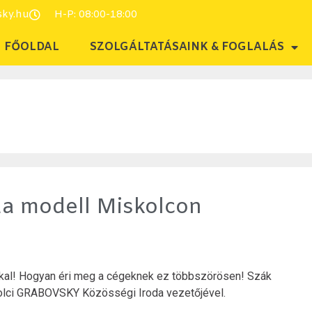
sky.hu
H-P: 08:00-18:00
FŐOLDAL
SZOLGÁLTATÁSAINK & FOGLALÁS
oda modell Miskolcon
kkal! Hogyan éri meg a cégeknek ez többszörösen! Szák
kolci GRABOVSKY Közösségi Iroda vezetőjével.