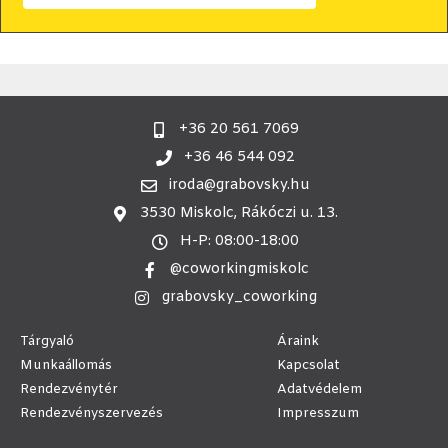
+36 20 561 7069
+36 46 544 092
iroda@grabovsky.hu
3530 Miskolc, Rákóczi u. 13.
H-P: 08:00-18:00
@coworkingmiskolc
grabovsky_coworking
Tárgyaló
Áraink
Munkaállomás
Kapcsolat
Rendezvénytér
Adatvédelem
Rendezvényszervezés
Impresszum