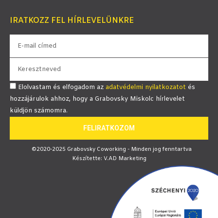
IRATKOZZ FEL HÍRLEVELÜNKRE
Elolvastam és elfogadom az
adatvédelmi nyilatkozatot
és
hozzájárulok ahhoz, hogy a Grabovsky Miskolc hírlevelet
küldjön számomra.
FELIRATKOZOM
©2020-2025 Grabovsky Coworking - Minden jog fenntartva
Készítette: V.AD Marketing