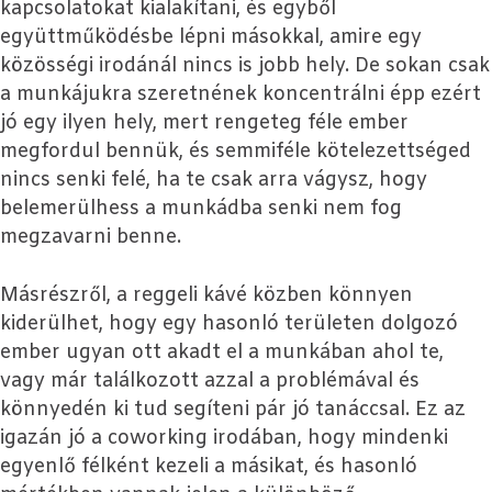
kapcsolatokat kialakítani, és egyből
együttműködésbe lépni másokkal, amire egy
közösségi irodánál nincs is jobb hely. De sokan csak
a munkájukra szeretnének koncentrálni épp ezért
jó egy ilyen hely, mert rengeteg féle ember
megfordul bennük, és semmiféle kötelezettséged
nincs senki felé, ha te csak arra vágysz, hogy
belemerülhess a munkádba senki nem fog
megzavarni benne.
Másrészről, a reggeli kávé közben könnyen
kiderülhet, hogy egy hasonló területen dolgozó
ember ugyan ott akadt el a munkában ahol te,
vagy már találkozott azzal a problémával és
könnyedén ki tud segíteni pár jó tanáccsal. Ez az
igazán jó a coworking irodában, hogy mindenki
egyenlő félként kezeli a másikat, és hasonló