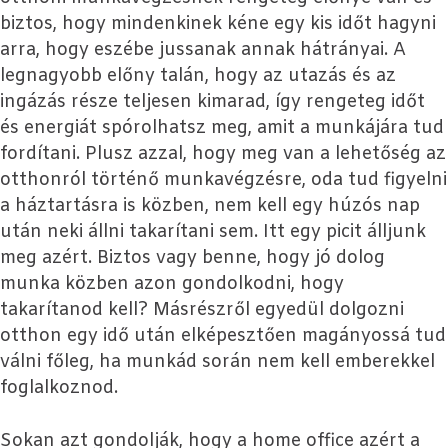
biztos, hogy mindenkinek kéne egy kis időt hagyni
arra, hogy eszébe jussanak annak hátrányai. A
legnagyobb előny talán, hogy az utazás és az
ingázás része teljesen kimarad, így rengeteg időt
és energiát spórolhatsz meg, amit a munkájára tud
fordítani. Plusz azzal, hogy meg van a lehetőség az
otthonról történő munkavégzésre, oda tud figyelni
a háztartásra is közben, nem kell egy húzós nap
után neki állni takarítani sem. Itt egy picit álljunk
meg azért. Biztos vagy benne, hogy jó dolog
munka közben azon gondolkodni, hogy
takarítanod kell? Másrészről egyedül dolgozni
otthon egy idő után elképesztően magányossá tud
válni főleg, ha munkád során nem kell emberekkel
foglalkoznod.
Sokan azt gondolják, hogy a home office azért a