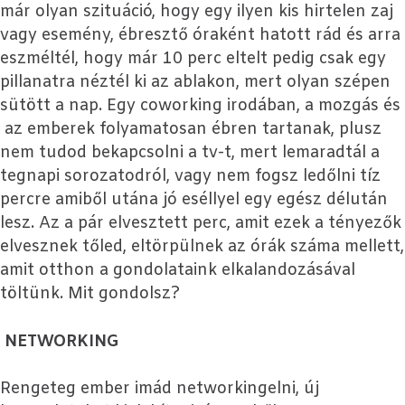
már olyan szituáció, hogy egy ilyen kis hirtelen zaj
vagy esemény, ébresztő óraként hatott rád és arra
eszméltél, hogy már 10 perc eltelt pedig csak egy
pillanatra néztél ki az ablakon, mert olyan szépen
sütött a nap. Egy coworking irodában, a mozgás és
az emberek folyamatosan ébren tartanak, plusz
nem tudod bekapcsolni a tv-t, mert lemaradtál a
tegnapi sorozatodról, vagy nem fogsz ledőlni tíz
percre amiből utána jó eséllyel egy egész délután
lesz. Az a pár elvesztett perc, amit ezek a tényezők
elvesznek tőled, eltörpülnek az órák száma mellett,
amit otthon a gondolataink elkalandozásával
töltünk. Mit gondolsz?
NETWORKING
Rengeteg ember imád networkingelni, új