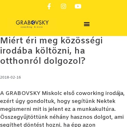
SZOLGÁLTATÁSAINK & FOGLALÁS
Miért éri meg közösségi
irodába költözni, ha
otthonról dolgozol?
2018-02-16
A GRABOVSKY Miskolc első coworking irodája,
ezért úgy gondoltuk, hogy segítünk Nektek
megismerni mit is jelent ez a munkakultúra.
Összegyűjtöttünk néhány hasznos dolgot, ami
segíthet döntést hozni, ha épp azon