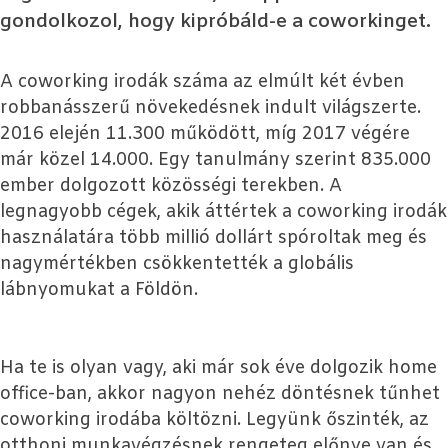
gondolkozol, hogy kipróbáld-e a coworkinget.
A coworking irodák száma az elmúlt két évben
robbanásszerű növekedésnek indult világszerte.
2016 elején 11.300 működött, míg 2017 végére
már közel 14.000. Egy tanulmány szerint 835.000
ember dolgozott közösségi terekben. A
legnagyobb cégek, akik áttértek a coworking irodák
használatára több millió dollárt spóroltak meg és
nagymértékben csökkentették a globális
lábnyomukat a Földön.
Ha te is olyan vagy, aki már sok éve dolgozik home
office-ban, akkor nagyon nehéz döntésnek tűnhet
coworking irodába költözni. Legyünk őszinték, az
otthoni munkavégzésnek rengeteg előnye van és