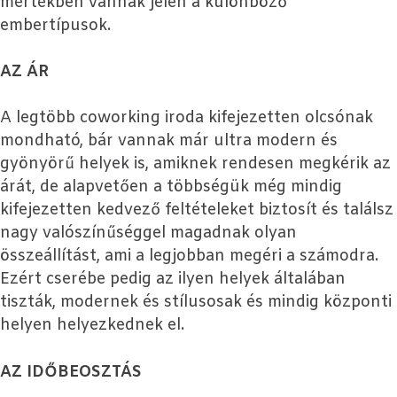
mértékben vannak jelen a különböző
embertípusok.
AZ ÁR
A legtöbb coworking iroda kifejezetten olcsónak
mondható, bár vannak már ultra modern és
gyönyörű helyek is, amiknek rendesen megkérik az
árát, de alapvetően a többségük még mindig
kifejezetten kedvező feltételeket biztosít és találsz
nagy valószínűséggel magadnak olyan
összeállítást, ami a legjobban megéri a számodra.
Ezért cserébe pedig az ilyen helyek általában
tiszták, modernek és stílusosak és mindig központi
helyen helyezkednek el.
AZ IDŐBEOSZTÁS