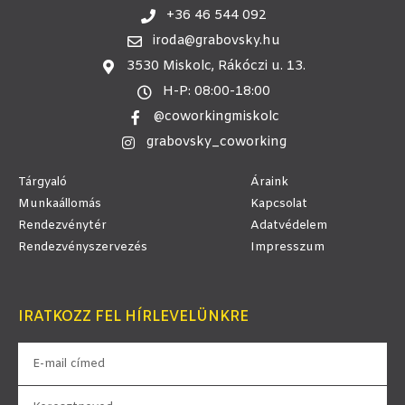
+36 46 544 092
iroda@grabovsky.hu
3530 Miskolc, Rákóczi u. 13.
H-P: 08:00-18:00
@coworkingmiskolc
grabovsky_coworking
Tárgyaló
Áraink
Munkaállomás
Kapcsolat
Rendezvénytér
Adatvédelem
Rendezvényszervezés
Impresszum
IRATKOZZ FEL HÍRLEVELÜNKRE