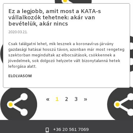
Ez a legjobb, amit most a KATA-s
vállalkozók tehetnek: akár van
bevételük, akár nincs
2020.03.21.
Csak találgatni lehet, mik lesznek a koronavírus-járvány
gazdasági hatásai hosszú távon, azonban már most rengeteg
szektorban megindultak az elbocsátások, csökkennek a
jövedelmek, sok dolgozó helyzete vált bizonytalanná hetek
leforgása alatt.
ELOLVASOM
«
1
2
3
»
+36 20 561 7069