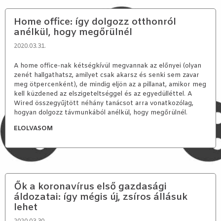
Home office: így dolgozz otthonról
anélkül, hogy megőrülnél
2020.03.31.
A home office-nak kétségkívül megvannak az előnyei (olyan
zenét hallgathatsz, amilyet csak akarsz és senki sem zavar
meg ötpercenként), de mindig eljön az a pillanat, amikor meg
kell küzdened az elszigeteltséggel és az egyedülléttel. A
Wired összegyűjtött néhány tanácsot arra vonatkozólag,
hogyan dolgozz távmunkából anélkül, hogy megőrülnél.
ELOLVASOM
Ők a koronavírus első gazdasági
áldozatai: így mégis új, zsíros állásuk
lehet