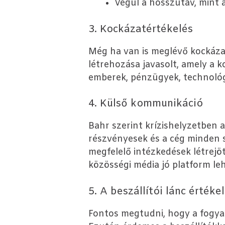
Végül a hosszútáv, mint 
3. Kockázatértékelés
Még ha van is meglévő kockázat
létrehozása javasolt, amely a k
emberek, pénzügyek, technológ
4. Külső kommunikáció
Bahr szerint krízishelyzetben a
részvényesek és a cég minden 
megfelelő intézkedések létrejöt
közösségi média jó platform leh
5. A beszállítói lánc értéke
Fontos megtudni, hogy a fogyas