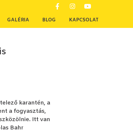
GALÉRIA
BLOG
KAPCSOLAT
is
telező karantén, a
ent a fogyasztás,
zközölnie. Itt van
olas Bahr