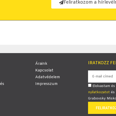
Feliratkozom a hírlevél
IRATKOZZ FE
Áraink
Kapcsolat
Adatvédelem
és
Impresszum
Elolvastam és
nyilatkozatot
és 
Grabovsky Miskol
FELIRATK