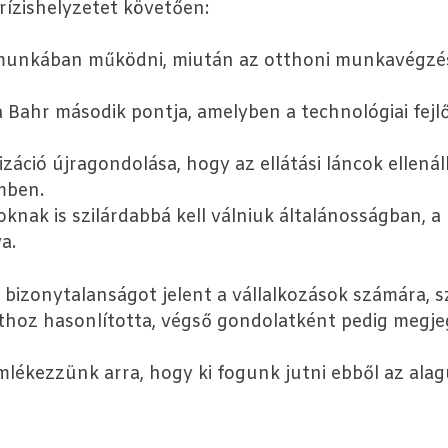
rízishelyzetet követően:
ávmunkában működni, miután az otthoni munkavég
Bahr második pontja, amelyben a technológiai fejlőd
záció újragondolása, hogy az ellátási láncok ellená
mben.
oknak is szilárdabbá kell válniuk általánosságban, 
a.
s bizonytalanságot jelent a vállalkozások számára, 
úthoz hasonlította, végső gondolatként pedig megje
ékezzünk arra, hogy ki fogunk jutni ebből az alag