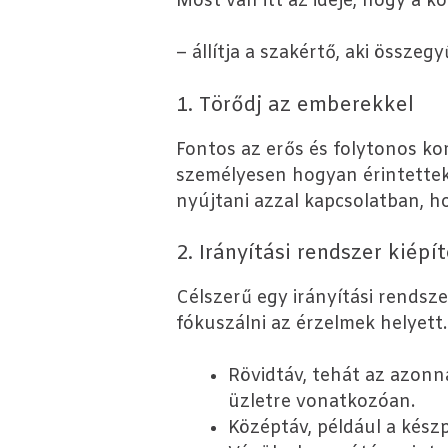
Most van itt az ideje, hogy a k
– állítja a szakértő, aki össze
1. Törődj az emberekkel
Fontos az erős és folytonos k
személyesen hogyan érintettek a
nyújtani azzal kapcsolatban, 
2. Irányítási rendszer kiépí
Célszerű egy irányítási rendsze
fókuszálni az érzelmek helyett.
Rövidtáv, tehát az azonn
üzletre vonatkozóan.
Középtáv, például a kész