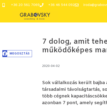
+36 20 561 7069
+36 46 544 092
iroda@grabov
7 dolog, amit tehe
működőképes mara
MEGOSZTÁS
2020-04-02
Sok vállalkozás került bajba
társadalmi távolságtartás, s
több cégnek kapacitáscsökken
azonban 7 pont, amely segíth