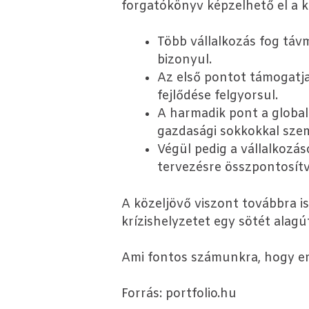
forgatókönyv képzelhető el a k
Több vállalkozás fog t
bizonyul.
Az első pontot támogatja 
fejlődése felgyorsul.
A harmadik pont a globali
gazdasági sokkokkal sze
Végül pedig a vállalkozás
tervezésre összpontosítv
A közeljövő viszont továbbra i
krízishelyzetet egy sötét alag
Ami fontos számunkra, hogy eml
Forrás: portfolio.hu