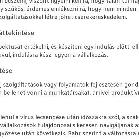
beszélni, viszont figyelni kell rá, hogy talán túl n
y szűkös, érdemes emlékezni rá, hogy nem minden 
zolgáltatásokkal létre jöhet cserekereskedelem.
áttekintése
tusát értékelni, és készíteni egy indulás előtti el
vul, indulásra kész legyen a vállalkozás.
ltése
 szolgáltatások vagy folyamatok fejlesztésén gond
n be lehet vonni a munkatársakat, amivel produktív
enül a vírus lecsengése után időszakra szól, a sza
vállalkozások tulajdonosai sikeresen navigáljanak a
győzése után következik. Bahr szerint a változásra 