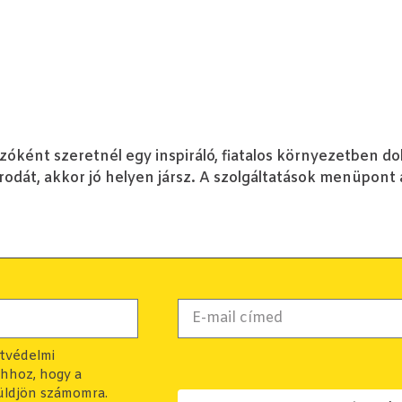
óként szeretnél egy inspiráló, fiatalos környezetben do
irodát, akkor jó helyen jársz. A szolgáltatások menüpont 
atvédelmi
ahhoz, hogy a
üldjön számomra.