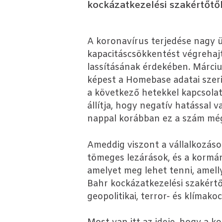
kockázatkezelési szakértőtől
A koronavírus terjedése nagy üt
kapacitáscsökkentést végrehaj
lassításának érdekében. Márciu
képest a Homebase adatai szeri
a következő hetekkel kapcsola
állítja, hogy negatív hatással 
nappal korábban ez a szám még 
Ameddig viszont a vállalkozáso
tömeges lezárások, és a kormá
amelyet meg lehet tenni, amelly
Bahr kockázatkezelési szakértő.
geopolitikai, terror- és klímak