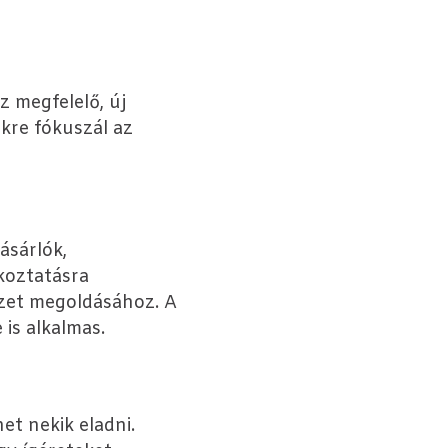
z megfelelő, új
ekre fókuszál az
ásárlók,
koztatásra
lyzet megoldásához. A
 is alkalmas.
et nekik eladni.