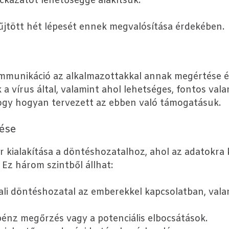
ockázatot lehetőséggé alakítsuk.
gyűjtött hét lépesét ennek megvalósítása érdekében.
ommunikáció az alkalmazottakkal annak megértése 
 vírus által, valamint ahol lehetséges, fontos vala
hogy hogyan tervezett az ebben való támogatásuk.
tése
r kialakítása a döntéshozatalhoz, ahol az adatokra 
 Ez három szintből állhat:
ali döntéshozatal az emberekkel kapcsolatban, val
pénz megőrzés vagy a potenciális elbocsátások.