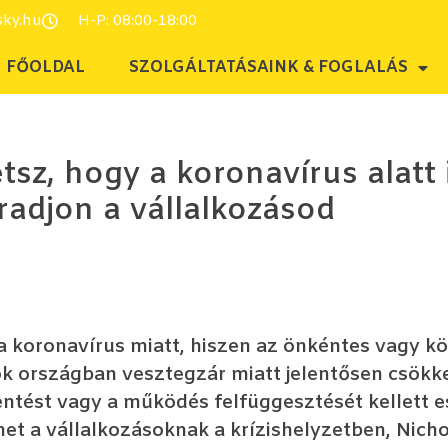
sky.hu
H-P: 08:00-18:00
FŐOLDAL
SZOLGÁLTATÁSAINK & FOGLALÁS
tsz, hogy a koronavírus alatt 
djon a vállalkozásod
 a koronavírus miatt, hiszen az önkéntes vagy kö
ok országban vesztegzár miatt jelentősen csökk
tést vagy a működés felfüggesztését kellett es
et a vállalkozásoknak a krízishelyzetben, Nich