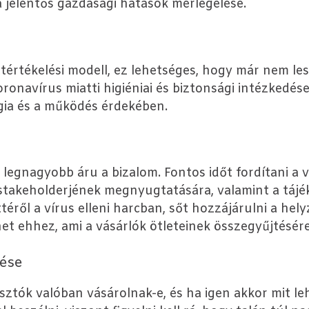
a jelentős gazdasági hatások mérlegelése.
értékelési modell, ez lehetséges, hogy már nem les
oronavírus miatti higiéniai és biztonsági intézkedés
ia és a működés érdekében.
 legnagyobb áru a bizalom. Fontos időt fordítani a v
stakeholderjének megnyugtatására, valamint a tájé
téről a vírus elleni harcban, sőt hozzájárulni a he
et ehhez, ami a vásárlók ötleteinek összegyűjtésére
lése
ztók valóban vásárolnak-e, és ha igen akkor mit leh