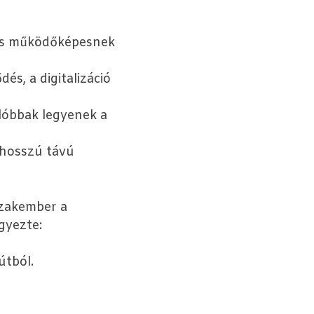
zés működőképesnek
és, a digitalizáció
llóbbak legyenek a
a hosszú távú
szakember a
gyezte:
útból.