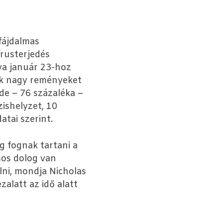
 fájdalmas
rusterjedés
rva január 23-hoz
nak nagy reményeket
de – 76 százaléka –
zishelyzet, 10
tai szerint.
g fognak tartani a
mos dolog van
lni, mondja Nicholas
alatt az idő alatt