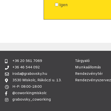
Igen
+36 20 561 7069
Tárgyaló
+36 46 544 092
Munkaállomás
iroda@grabovsky.hu
Rendezvénytér
3530 Miskolc, Rákóczi u. 13.
Rendezvényszervez
H-P: 08:00-18:00
@coworkingmiskolc
grabovsky_coworking