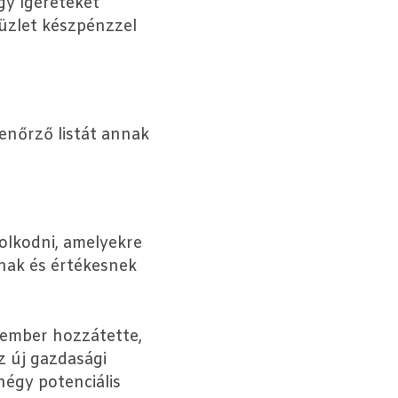
agy ígéreteket
üzlet készpénzzel
lenőrző listát annak
olkodni, amelyekre
nak és értékesnek
kember hozzátette,
z új gazdasági
négy potenciális