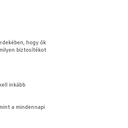
érdekében, hogy ők
milyen biztosítékot
kell inkább
amint a mindennapi