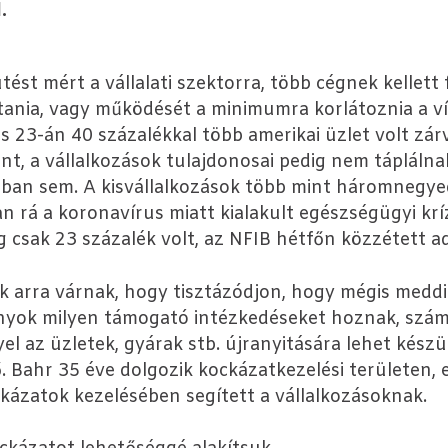
.
ést mért a vállalati szektorra, több cégnek kellett
tania, vagy működését a minimumra korlátoznia a ví
s 23-án 40 százalékkal több amerikai üzlet volt zá
nt, a vállalkozások tulajdonosai pedig nem táplál
tban sem. A kisvállalkozások több mint háromnegye
van rá a koronavírus miatt kialakult egészségügyi krí
csak 23 százalék volt, az NFIB hétfőn közzétett ada
k arra várnak, hogy tisztázódjon, hogy mégis meddi
nyok milyen támogató intézkedéseket hoznak, szá
el az üzletek, gyárak stb. újranyitására lehet készü
 Bahr 35 éve dolgozik kockázatkezelési területen, ez
ockázatok kezelésében segített a vállalkozásoknak.