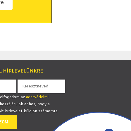
re
L HÍRLEVELÜNKRE
 elfogadom az
adatvédelmi
hozzájárulok ahhoz, hogy a
c hírlevelet küldjön számomra.
OZOM