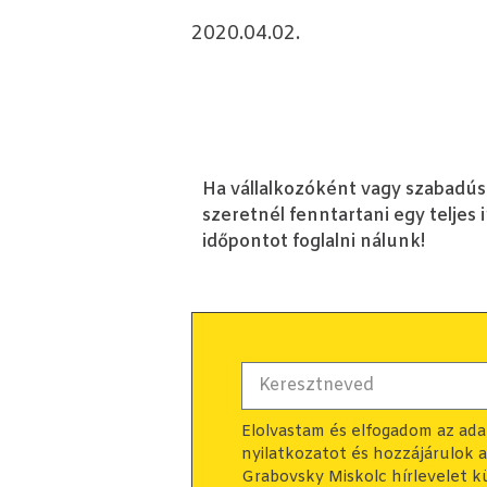
2020.04.02.
Ha vállalkozóként vagy szabadúsz
szeretnél fenntartani egy teljes 
időpontot foglalni nálunk!
Elolvastam és elfogadom az ad
nyilatkozatot és hozzájárulok 
Grabovsky Miskolc hírlevelet k