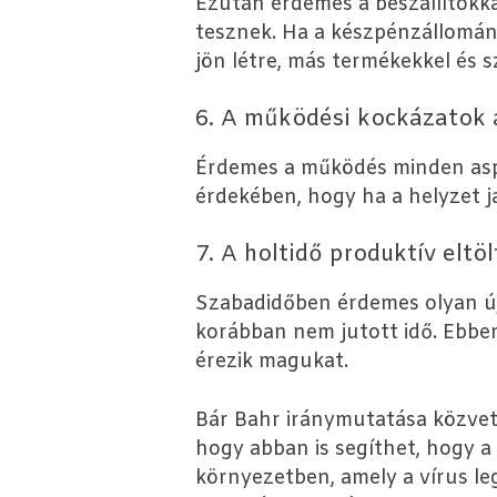
Ezután érdemes a beszállítókkal 
tesznek. Ha a készpénzállomán
jön létre, más termékekkel és s
6. A működési kockázatok 
Érdemes a működés minden aspek
érdekében, hogy ha a helyzet ja
7. A holtidő produktív eltö
Szabadidőben érdemes olyan új
korábban nem jutott idő. Ebbe
érezik magukat.
Bár Bahr iránymutatása közvetl
hogy abban is segíthet, hogy a 
környezetben, amely a vírus le