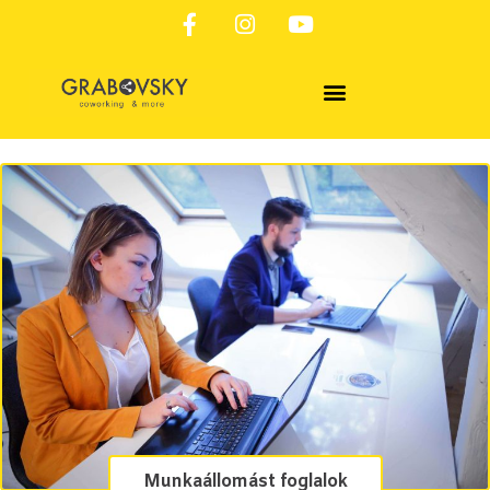
SZOLGÁLTATÁSAINK & FOGLALÁS
Munkaállomást foglalok