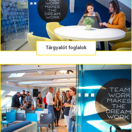
Tárgyalót foglalok