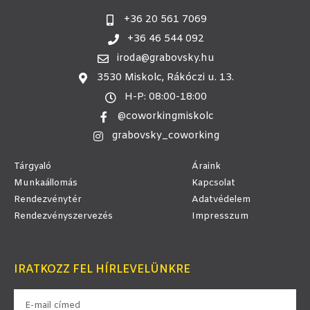
+36 20 561 7069
+36 46 544 092
iroda@grabovsky.hu
3530 Miskolc, Rákóczi u. 13.
H-P: 08:00-18:00
@coworkingmiskolc
grabovsky_coworking
Tárgyaló
Áraink
Munkaállomás
Kapcsolat
Rendezvénytér
Adatvédelem
Rendezvényszervezés
Impresszum
IRATKOZZ FEL HÍRLEVELÜNKRE