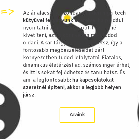
=>
Az ár alacsony, azonban
minden high-tech
kütyüvel fel vagyunk szerelve
: ha például
nyomtatni akarsz, vagy ppt-t szeretnél
kivetíteni, azt is könnyedén meg tudod
oldani. Akár tárgyalót is bérelhetsz, így a
fontosabb megbeszéléseidet zárt
környezetben tudod lefolytatni. Fiatalos,
dinamikus életérzést ad, számos inger érhet,
és itt is sokat fejlődhetsz és tanulhatsz. És
ami a legfontosabb:
ha kapcsolatokat
szeretnél építeni, akkor a legjobb helyen
jársz
.
Áraink