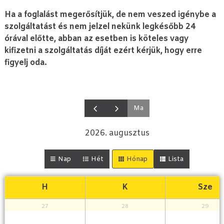
Ha a foglalást megerősítjük, de nem veszed igénybe a
szolgáltatást és nem jelzel nekünk legkésőbb 24
órával előtte, abban az esetben is köteles vagy
kifizetni a szolgáltatás díját ezért kérjük, hogy erre
figyelj oda.
Ma
2026. augusztus
Nap
Hét
Hónap
Lista
H
K
Sze
27
28
29