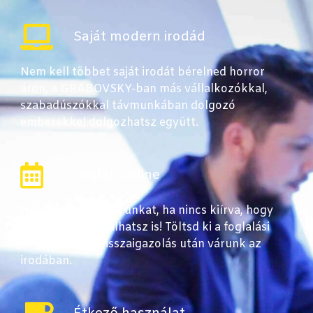
Saját modern irodád
Nem kell többet saját irodát bérelned horror
áron, a GRABOVSKY-ban más vállalkozókkal,
szabadúszókkal távmunkában dolgozó
emberekkel dolgozhatsz együtt.
Foglalj online
Nézd meg a naptárunkat, ha nincs kiírva, hogy
teltház már foglalhatsz is! Töltsd ki a foglalási
űrlapunkat és visszaigazolás után várunk az
irodában.