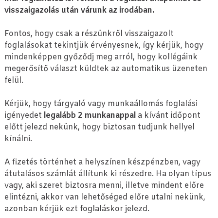
visszaigazolás után várunk az irodában.
Fontos, hogy csak a részünkről visszaigazolt
foglalásokat tekintjük érvényesnek, így kérjük, hogy
mindenképpen győződj meg arról, hogy kollégáink
megerősítő választ küldtek az automatikus üzeneten
felül.
Kérjük, hogy tárgyaló vagy munkaállomás foglalási
igényedet
legalább 2 munkanappal
a kívánt időpont
előtt jelezd nekünk, hogy biztosan tudjunk hellyel
kínálni.
A fizetés történhet a helyszínen készpénzben, vagy
átutalásos számlát állítunk ki részedre. Ha olyan típus
vagy, aki szeret biztosra menni, illetve mindent előre
elintézni, akkor van lehetőséged előre utalni nekünk,
azonban kérjük ezt foglaláskor jelezd.