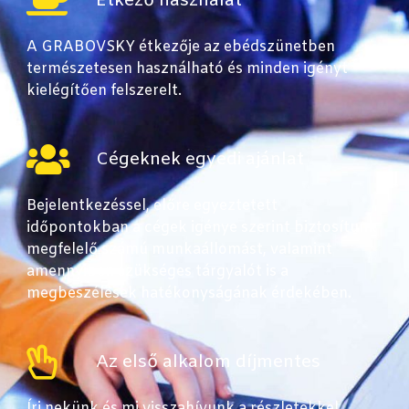
Étkező használat
A GRABOVSKY étkezője az ebédszünetben
természetesen használható és minden igényt
kielégítően felszerelt.
Cégeknek egyedi ajánlat
Bejelentkezéssel, előre egyeztetett
időpontokban a cégek igénye szerint biztosítunk
megfelelő számú munkaállomást, valamint
amennyiben szükséges tárgyalót is a
megbeszélések hatékonyságának érdekében.
Az első alkalom díjmentes
Írj nekünk és mi visszahívunk a részletekkel.