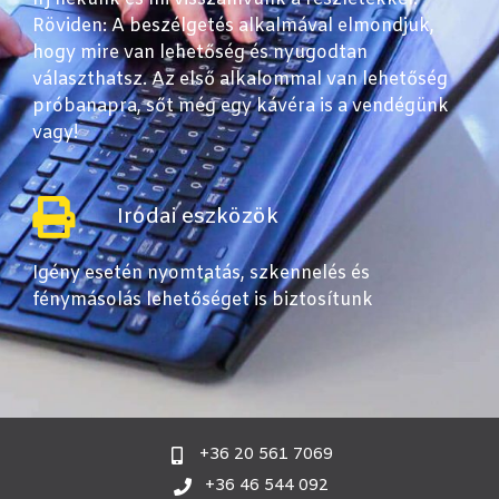
Röviden: A beszélgetés alkalmával elmondjuk,
hogy mire van lehetőség és nyugodtan
választhatsz. Az első alkalommal van lehetőség
próbanapra, sőt még egy kávéra is a vendégünk
vagy!
Irodai eszközök
Igény esetén nyomtatás, szkennelés és
fénymásolás lehetőséget is biztosítunk
+36 20 561 7069
+36 46 544 092