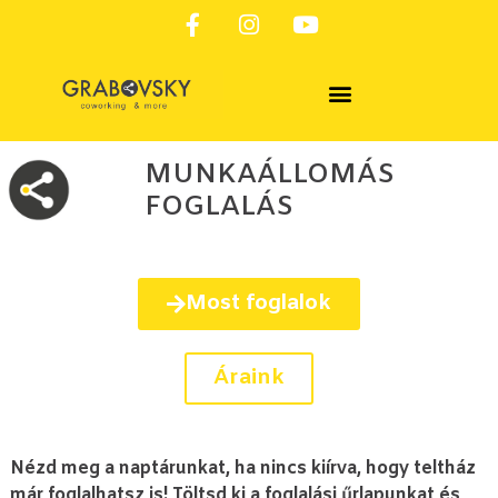
SZOLGÁLTATÁSAINK & FOGLALÁS
MUNKAÁLLOMÁS
FOGLALÁS
Most foglalok
Áraink
Nézd meg a naptárunkat, ha nincs kiírva, hogy teltház
már foglalhatsz is! Töltsd ki a foglalási űrlapunkat és