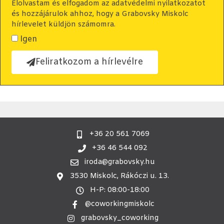
Elolvastam és elfogadom az adatvédelmi nyilatkozatot
és hozzájárulok ahhoz, hogy a Grabovsky Miskolc
hírlevelet küldjön számomra.
Igen
Feliratkozom a hírlevélre
+36 20 561 7069
+36 46 544 092
iroda@grabovsky.hu
3530 Miskolc, Rákóczi u. 13.
H-P: 08:00-18:00
@coworkingmiskolc
grabovsky_coworking