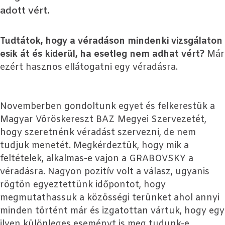
adott vért.
Tudtátok, hogy a véradáson mindenki vizsgálaton
esik át és kiderül, ha esetleg nem adhat vért?
Már
ezért hasznos ellátogatni egy véradásra.
Novemberben gondoltunk egyet és felkerestük a
Magyar Vöröskereszt BAZ Megyei Szervezetét,
hogy szeretnénk véradást szervezni, de nem
tudjuk menetét. Megkérdeztük, hogy mik a
feltételek, alkalmas-e vajon a GRABOVSKY a
véradásra. Nagyon pozitív volt a válasz, ugyanis
rögtön egyeztettünk időpontot, hogy
megmutathassuk a közösségi terünket ahol annyi
minden történt már és izgatottan vártuk, hogy egy
ilyen különleges eseményt is meg tudunk-e