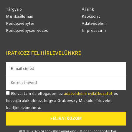
Tárgyaló
Áraink
Munkaállomás
Kapcsolat
Rendezvénytér
Adatvédelem
Rendezvényszervezés
Impresszum
IRATKOZZ FEL HÍRLEVELÜNKRE
Elolvastam és elfogadom az
adatvédelmi nyilatkozatot
és
hozzájárulok ahhoz, hogy a Grabovsky Miskolc hírlevelet
küldjön számomra.
FELIRATKOZOM
©2020-2025 Grabovsky Coworking - Minden jog fenntartva