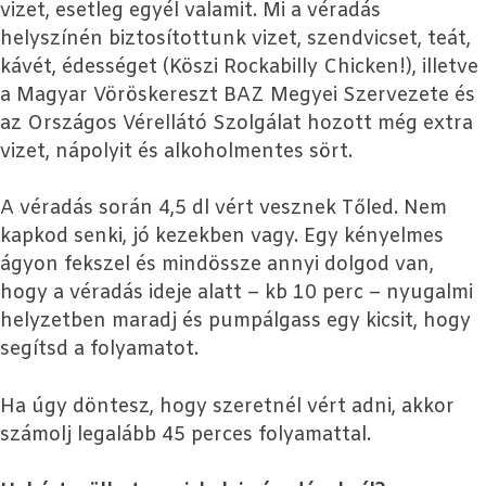
vizet, esetleg egyél valamit. Mi a véradás
helyszínén biztosítottunk vizet, szendvicset, teát,
kávét, édességet (Köszi Rockabilly Chicken!), illetve
a Magyar Vöröskereszt BAZ Megyei Szervezete és
az Országos Vérellátó Szolgálat hozott még extra
vizet, nápolyit és alkoholmentes sört.
A véradás során 4,5 dl vért vesznek Tőled. Nem
kapkod senki, jó kezekben vagy. Egy kényelmes
ágyon fekszel és mindössze annyi dolgod van,
hogy a véradás ideje alatt – kb 10 perc – nyugalmi
helyzetben maradj és pumpálgass egy kicsit, hogy
segítsd a folyamatot.
Ha úgy döntesz, hogy szeretnél vért adni, akkor
számolj legalább 45 perces folyamattal.