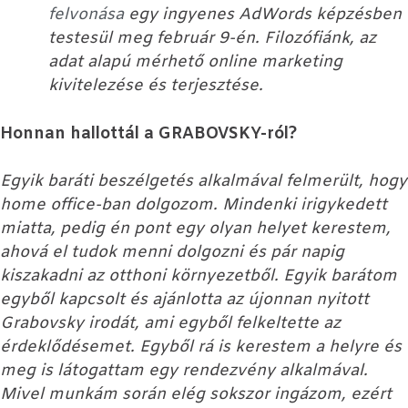
felvonása
egy ingyenes AdWords képzésben
testesül meg február 9-én. Filozófiánk, az
adat alapú mérhető online marketing
kivitelezése és terjesztése.
Honnan hallottál a GRABOVSKY-ról?
Egyik baráti beszélgetés alkalmával felmerült, hogy
home office-ban dolgozom. Mindenki irigykedett
miatta, pedig én pont egy olyan helyet kerestem,
ahová el tudok menni dolgozni és pár napig
kiszakadni az otthoni környezetből. Egyik barátom
egyből kapcsolt és ajánlotta az újonnan nyitott
Grabovsky irodát, ami egyből felkeltette az
érdeklődésemet. Egyből rá is kerestem a helyre és
meg is látogattam egy rendezvény alkalmával.
Mivel munkám során elég sokszor ingázom, ezért