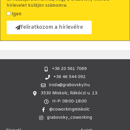
hírlevelet küldjön számomra.
Igen
Feliratkozom a hírlevélre
+36 20 561 7069
+36 46 544 092
iroda@grabovsky.hu
3530 Miskolc, Rákóczi u. 13.
H-P: 08:00-18:00
@coworkingmiskolc
grabovsky_coworking