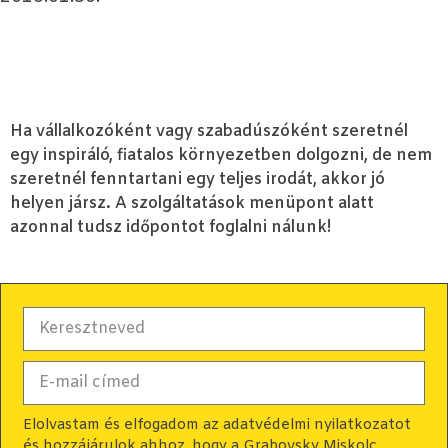
Ha vállalkozóként vagy szabadúszóként szeretnél
egy inspiráló, fiatalos környezetben dolgozni, de nem
szeretnél fenntartani egy teljes irodát, akkor jó
helyen jársz. A szolgáltatások menüpont alatt
azonnal tudsz időpontot foglalni nálunk!
Elolvastam és elfogadom az adatvédelmi nyilatkozatot
és hozzájárulok ahhoz, hogy a Grabovsky Miskolc