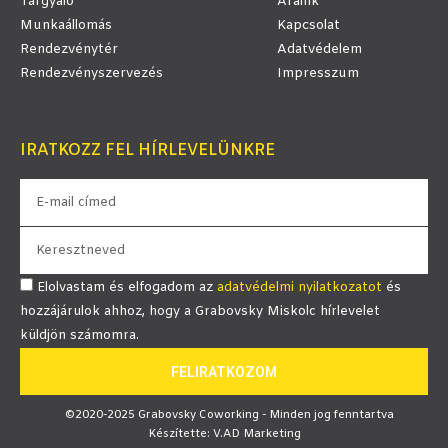
Tárgyaló
Áraink
Munkaállomás
Kapcsolat
Rendezvénytér
Adatvédelem
Rendezvényszervezés
Impresszum
IRATKOZZ FEL HÍRLEVELÜNKRE
Elolvastam és elfogadom az
adatvédelmi nyilatkozatot
és
hozzájárulok ahhoz, hogy a Grabovsky Miskolc hírlevelet
küldjön számomra.
FELIRATKOZOM
©2020-2025 Grabovsky Coworking - Minden jog fenntartva
Készítette: V.AD Marketing